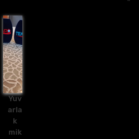
Yuv
arla
k
mik