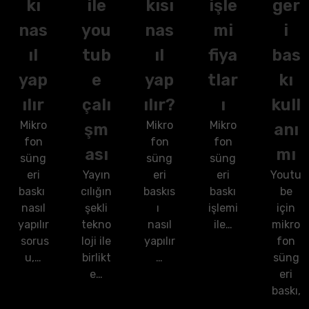
kı
ile
kısı
işle
ger
nas
you
nas
mi
i
ıl
tub
ıl
fiya
bas
yap
e
yap
tlar
kı
ılır
çalı
ılır?
ı
kull
Mikro
Mikro
Mikro
şm
anı
fon
fon
fon
ası
mı
süng
süng
süng
eri
Yayın
eri
eri
Youtu
baskı
cılığın
baskıs
baskı
be
nasıl
şekli
ı
işlemi
için
yapılır
tekno
nasıl
ile…
mikro
sorus
loji ile
yapılır
fon
u,…
birlikt
…
süng
e…
eri
baskı,
…