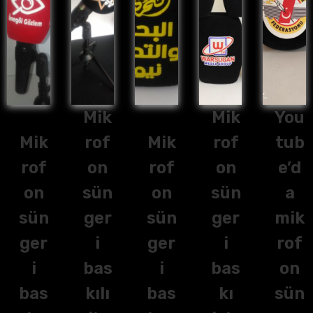
Mik
Mik
You
Mik
rof
Mik
rof
tub
rof
on
rof
on
e’d
on
sün
on
sün
a
sün
ger
sün
ger
mik
ger
i
ger
i
rof
i
bas
i
bas
on
bas
kılı
bas
kı
sün