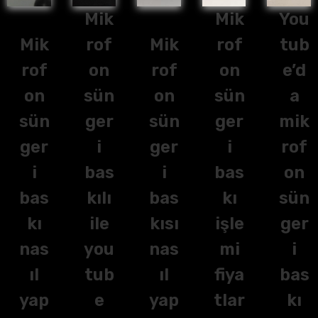
Mik
Mik
You
Mik
rof
Mik
rof
tub
rof
on
rof
on
e’d
on
sün
on
sün
a
sün
ger
sün
ger
mik
ger
i
ger
i
rof
i
bas
i
bas
on
bas
kılı
bas
kı
sün
kı
ile
kısı
işle
ger
nas
you
nas
mi
i
ıl
tub
ıl
fiya
bas
yap
e
yap
tlar
kı