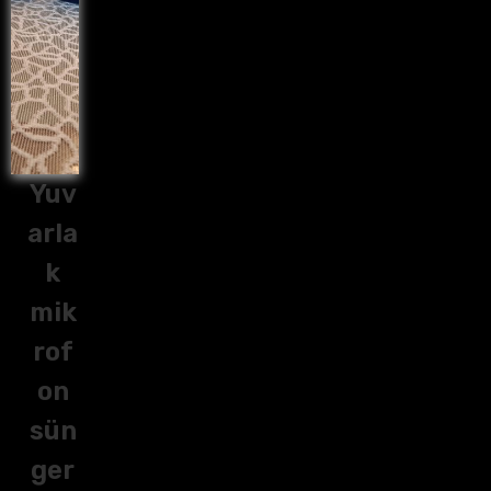
Yuv
arla
k
mik
rof
on
sün
ger