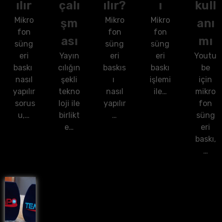
ılır
çalı
ılır?
ı
kull
Mikro
Mikro
Mikro
şm
anı
fon
fon
fon
ası
mı
süng
süng
süng
eri
Yayın
eri
eri
Youtu
baskı
cılığın
baskıs
baskı
be
nasıl
şekli
ı
işlemi
için
yapılır
tekno
nasıl
ile…
mikro
sorus
loji ile
yapılır
fon
u,…
birlikt
…
süng
e…
eri
baskı,
…